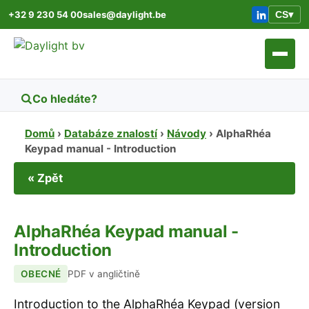
+32 9 230 54 00
sales@daylight.be
CS
▾
Domů
›
Databáze znalostí
›
Návody
›
AlphaRhéa
Keypad manual - Introduction
« Zpět
AlphaRhéa Keypad manual -
Introduction
OBECNÉ
PDF v angličtině
Introduction to the AlphaRhéa Keypad (version