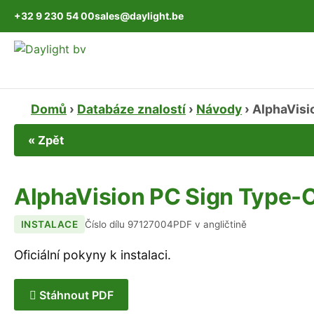
+32 9 230 54 00
sales@daylight.be
Domů
›
Databáze znalostí
›
Návody
›
AlphaVisi
« Zpět
AlphaVision PC Sign Type-C
INSTALACE
Číslo dílu 97127004
PDF v angličtině
Oficiální pokyny k instalaci.
Stáhnout PDF