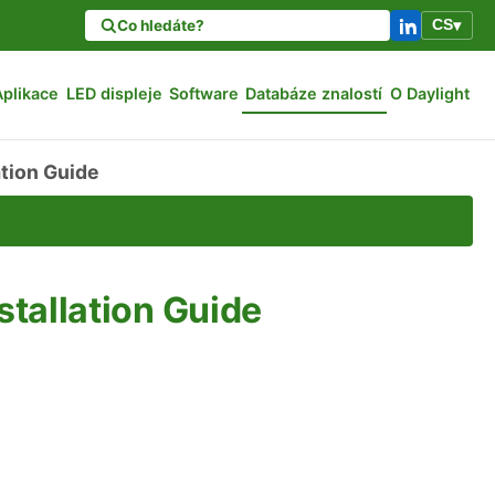
CS
▾
Aplikace
LED displeje
Software
Databáze znalostí
O Daylight
tion Guide
tallation Guide