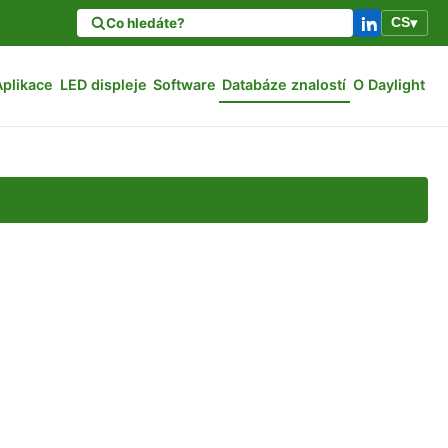
CS
▾
Aplikace
LED displeje
Software
Databáze znalostí
O Daylight