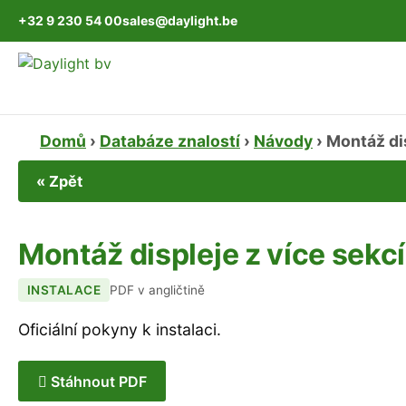
+32 9 230 54 00
sales@daylight.be
Domů
›
Databáze znalostí
›
Návody
›
Montáž dis
« Zpět
Montáž displeje z více sekcí
INSTALACE
PDF v angličtině
Oficiální pokyny k instalaci.
Stáhnout PDF