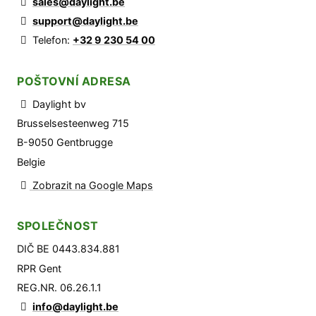
sales@daylight.be
support@daylight.be
Telefon:
+32 9 230 54 00
POŠTOVNÍ ADRESA
Daylight bv
Brusselsesteenweg 715
B-9050 Gentbrugge
Belgie
Zobrazit na Google Maps
SPOLEČNOST
DIČ BE 0443.834.881
RPR Gent
REG.NR. 06.26.1.1
info@daylight.be