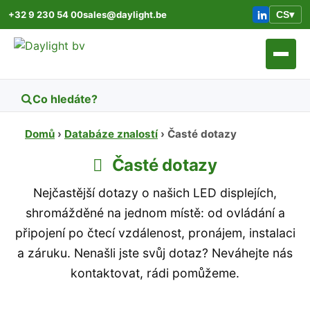
+32 9 230 54 00
sales@daylight.be
CS
▾
Domů
›
Databáze znalostí
›
Časté dotazy
Časté dotazy
Nejčastější dotazy o našich LED displejích,
shromážděné na jednom místě: od ovládání a
připojení po čtecí vzdálenost, pronájem, instalaci
a záruku. Nenašli jste svůj dotaz? Neváhejte nás
kontaktovat, rádi pomůžeme.